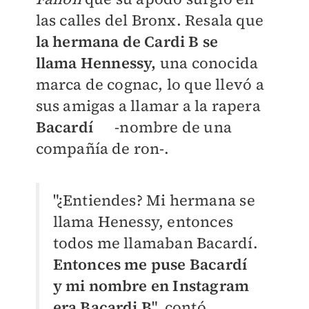
las calles de
l Bronx. Resala que
la hermana de Cardi B se
llama
Hennessy,
una conocida
marca de cognac, lo que llevó a
su
s
amigas a llamar a la rapera
Bacardí
-nombre de una
compañía de ron-.
"¿Entiendes? Mi hermana se
llama Henessy, entonces
todos me llamaban Bacardí.
Entonces me puse Bacardí
y mi nombre en Instagram
era Bacardi B
", contó.