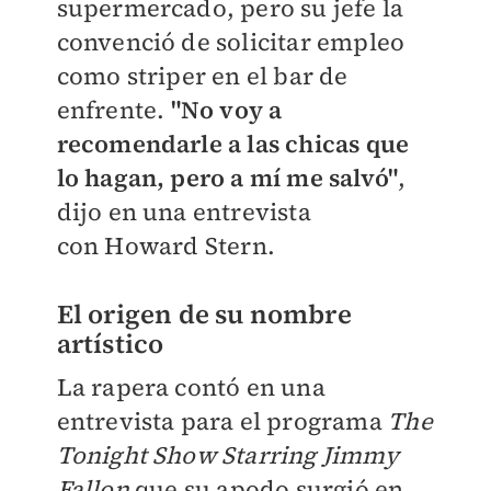
supermercado, pero su jefe la
convenció de solicitar empleo
como
striper
en el bar de
enfrente.
"No voy a
recomendarle a las chicas que
lo hagan, pero a mí me salvó"
,
dijo en una entrevista
con
Howard Stern.
El origen de su nombre
artístico
La rapera contó en una
entrevista para el programa
The
Tonight Show Starring Jimmy
Fallon
que su apodo surgió en