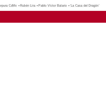
púrpura CdMx
Rubén Lira
Pablo Víctor Balario
‘La Casa del Dragón’