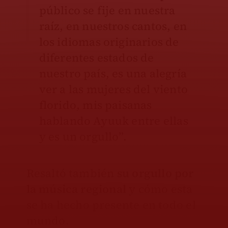
público se fije en nuestra
raíz, en nuestros cantos, en
los idiomas originarios de
diferentes estados de
nuestro país, es una alegría
ver a las mujeres del viento
florido, mis paisanas
hablando Ayuuk entre ellas
y es un orgullo”.
Resaltó también
su orgullo por
la música regional
y cómo esta
se ha hecho presente en todo el
mundo.