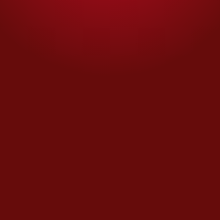
Te recomendamos
Bruce Willis REAPARECE
tras su ingreso a una
residencia de cuidados
por su enfermedad |
FOTOS
Maryfer Santillán, la
joven poblana que da
vida a Luz en la película
'Un mexicano en la luna'
TAGS RELACIONADOS: