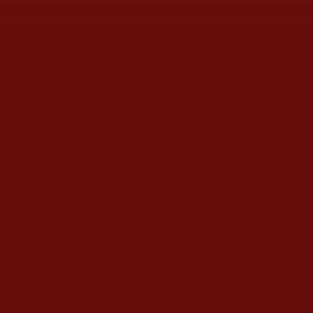
“Yo creo que es muy
hermosos que en la escena
internacional está el
regional mexicano, claro
que hay una gran variedad
de lo que es el regional y yo
creo que es acertadamente
definido de esa forma, en
Oaxaca por ejemplo existe
la chilena, un género como
huapango costeño que no es
muy conocido, pero
nosotros amamos”.