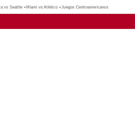
ca vs Seattle
Miami vs Atlético
Juegos Centroamericanos