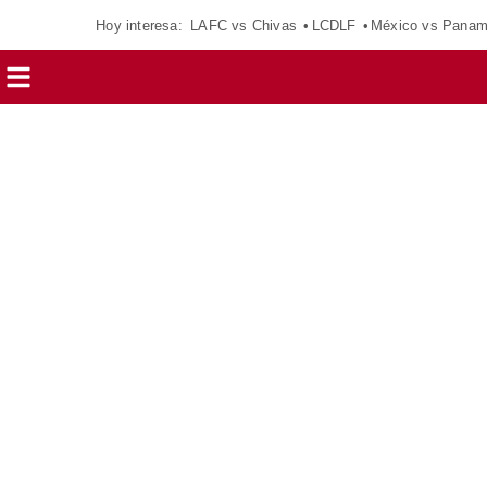
Hoy interesa:
LAFC vs Chivas
LCDLF
México vs Pana