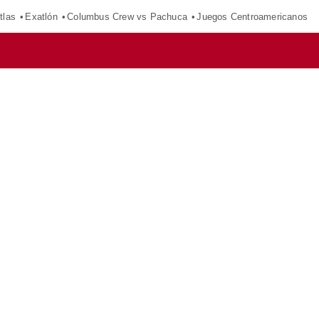
tlas
Exatlón
Columbus Crew vs Pachuca
Juegos Centroamericanos