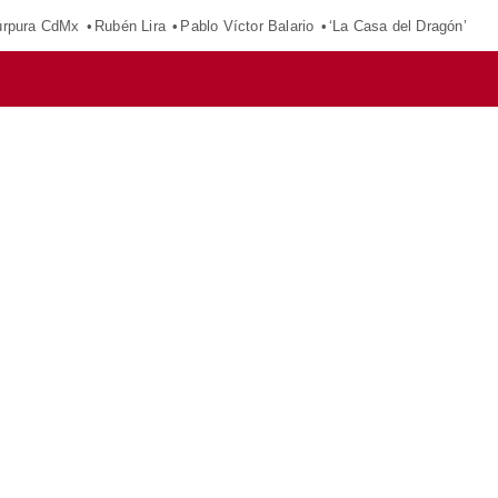
púrpura CdMx
Rubén Lira
Pablo Víctor Balario
‘La Casa del Dragón’