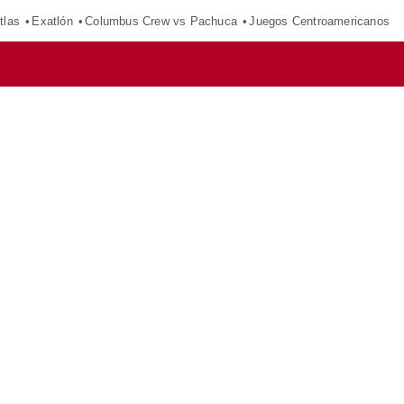
tlas
Exatlón
Columbus Crew vs Pachuca
Juegos Centroamericanos