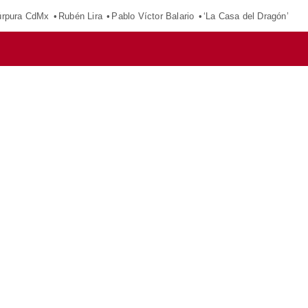
púrpura CdMx
Rubén Lira
Pablo Víctor Balario
‘La Casa del Dragón’