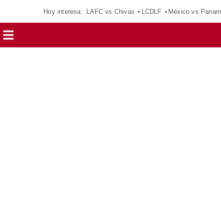
Hoy interesa:
LAFC vs Chivas
LCDLF
México vs Pana