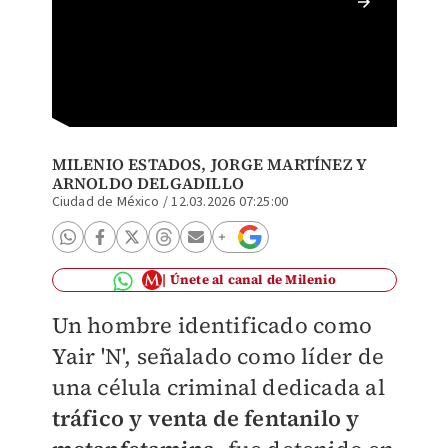
También
@OHar
MILENIO ESTADOS,
JORGE MARTÍNEZ
Y
ARNOLDO DELGADILLO
Ciudad de México
/
12.03.2026 07:25:00
Únete al canal de Milenio
Un hombre identificado como
Yair 'N', señalado como líder de
una célula criminal dedicada al
tráfico y venta de fentanilo y