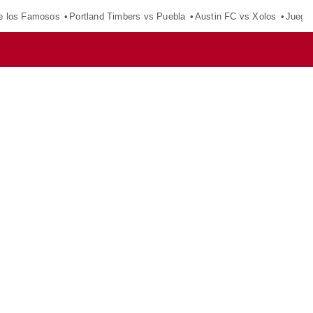
e los Famosos
Portland Timbers vs Puebla
Austin FC vs Xolos
Juego