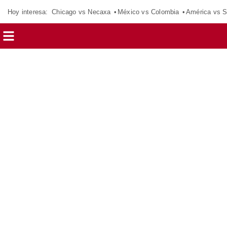
Hoy interesa:
Chicago vs Necaxa
México vs Colombia
América vs S