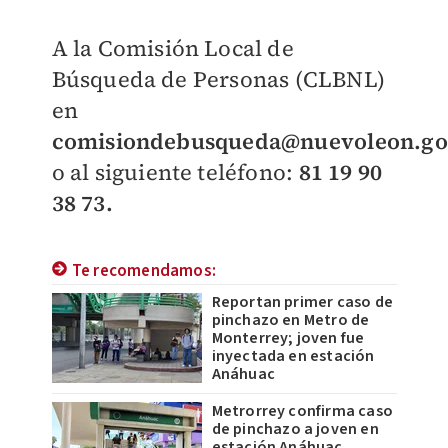
A la Comisión Local de
Búsqueda de Personas (CLBNL)
en
comisiondebusqueda@nuevoleon.g
o al siguiente teléfono:
81 19 90
38 73.
Te recomendamos:
Reportan primer caso de
pinchazo en Metro de
Monterrey; joven fue
inyectada en estación
Anáhuac
Metrorrey confirma caso
de pinchazo a joven en
estación Anáhuac