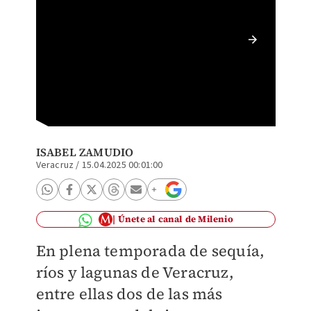
Sequía 
manteni
ISABEL ZAMUDIO
Veracruz
/
15.04.2025 00:01:00
Únete al canal de Milenio
En plena temporada de sequía,
ríos y lagunas de Veracruz,
entre ellas dos de las más