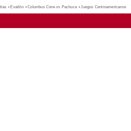
tlas
Exatlón
Columbus Crew vs Pachuca
Juegos Centroamericanos