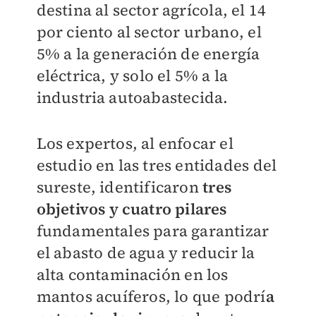
destina al sector agr
ícola, el 14
por ciento al sector urbano, el
5% a la generaci
ón de energ
ía
el
éctrica, y solo el 5% a la
industria autoabastecida.
Los expertos, al enfocar el
estudio en las tres entidades del
sureste, identificaron
tres
objetivos y cuatro pilares
fundamentales para garantizar
el abasto de agua y reducir la
alta contaminaci
ón en los
mantos
acuíferos, lo que podrí
a