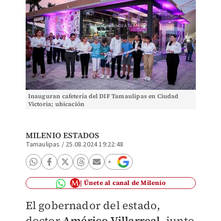
Inauguran cafetería del DIF Tamaulipas en Ciudad
Victoria; ubicación
MILENIO ESTADOS
Tamaulipas
/
25.08.2024 19:22:48
Únete al canal de Milenio
El gobernador del estado,
doctor
Américo Villarreal
, junto