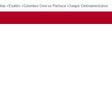
tlas
Exatlón
Columbus Crew vs Pachuca
Juegos Centroamericanos