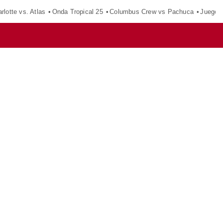
rlotte vs. Atlas
Onda Tropical 25
Columbus Crew vs Pachuca
Juegos