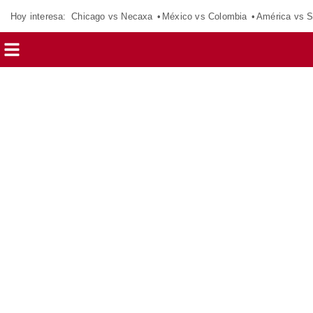
Hoy interesa:
Chicago vs Necaxa
México vs Colombia
América vs S