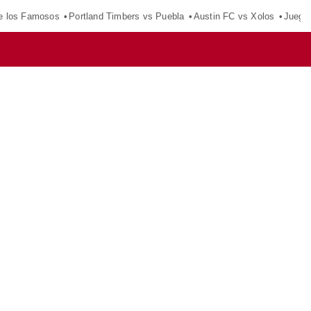
e los Famosos
Portland Timbers vs Puebla
Austin FC vs Xolos
Juego