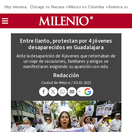
Hoy interesa:
Chicago vs Necaxa
México vs Colombia
América vs S
Entre llanto, protestan por 4 jóvenes
desaparecidos en Guadalajara
Ante la desaparición de 4 jóvenes que retornaban de
un viaje de vacaciones, familiares y amigos se
manifestaron exigiendo su aparición con vida.
Redacción
Ciudad de México
/
03-01-2023