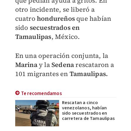
que pedían ayuda a gritos. En
otro incidente, se liberó a
cuatro
hondureños
que habían
sido
secuestrados en
Tamaulipas
, México.
En una operación conjunta, la
Marina
y la
Sedena
rescataron a
101 migrantes en
Tamaulipas.
Te recomendamos
Rescatan a cinco
venezolanos, habían
sido secuestrados en
carretera de Tamaulipas