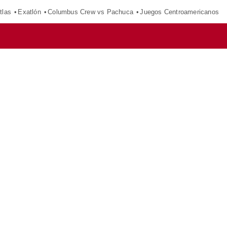
tlas
Exatlón
Columbus Crew vs Pachuca
Juegos Centroamericanos