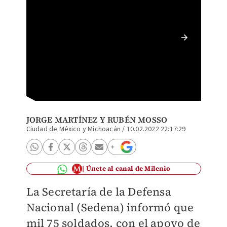
El ingre
resiste
JORGE MARTÍNEZ
Y
RUBÉN MOSSO
Ciudad de México y Michoacán
/
10.02.2022 22:17:29
Únete al canal de Milenio
La Secretaría de la Defensa
Nacional (Sedena) informó que
mil 75 soldados, con el apoyo de