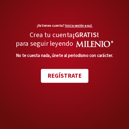
intervención humana.
¿Ya tienes cuenta?
Inicia sesión aquí.
Entre
2015 y 2020
se
Crea tu cuenta
¡GRATIS!
documentaron
tres
para seguir leyendo
avistamientos de nutrias
en la
zona.
No te cuesta nada, únete al periodismo con carácter.
En contraste, tan solo en
REGÍSTRATE
Tampico
se llegan a capturar
fuera de su hábitat
más de 70
cocodrilos
en una
temporada de
lluvias
, entre lagunas, ríos e
incluso el mar.