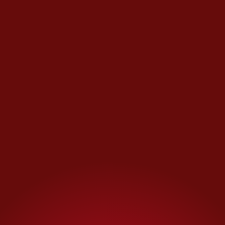
Fueron
vecinos quienes
notificaron la presencia del
animal
a las autoridades
municipales, y el caso
se
canalizó a la Profepa
, que lo
trasladó al Centro de Estudios
Tecnológicos del Mar (Cetmar)
Número 9, en Ciudad Madero,
donde se le practicó una
necropsia.
El estudio
concluyó que la
muerte de la nutria
de río
se
debió a causas naturales
, sin
indicios de maltrato o