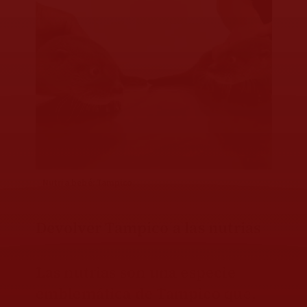
Nutria bebé: Tampico
Devolver Tampico a las nutrias
Las nutrias son una especie
emblemática de Tampico
que,