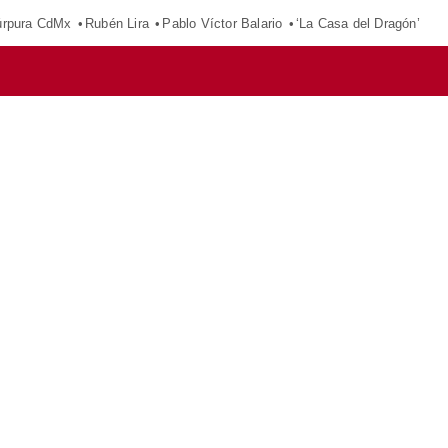
púrpura CdMx
Rubén Lira
Pablo Víctor Balario
‘La Casa del Dragón’