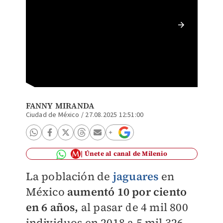
Jaguar 
FANNY MIRANDA
Ciudad de México
/
27.08.2025 12:51:00
Únete al canal de Milenio
La población de
jaguares
en
México
aumentó 10 por ciento
en 6 años,
al pasar de 4 mil 800
individuos en 2018 a 5 mil 326