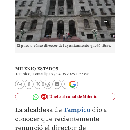
El puesto cómo director del ayuntamiento quedó libre.
El pues
MILENIO ESTADOS
Tampico, Tamaulipas
/
04.06.2025 17:23:00
Únete al canal de Milenio
La alcaldesa de
Tampico
dio a
conocer que recientemente
renunció el director de