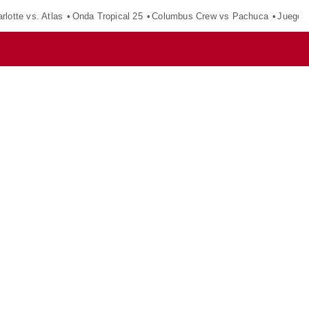
rlotte vs. Atlas
Onda Tropical 25
Columbus Crew vs Pachuca
Juegos