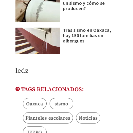
un sismo y cómo se
producen?
Tras sismo en Oaxaca,
hay 150 familias en
albergues
ledz
TAGS RELACIONADOS:
Oaxaca
sismo
Planteles escolares
Noticias
IEEPO