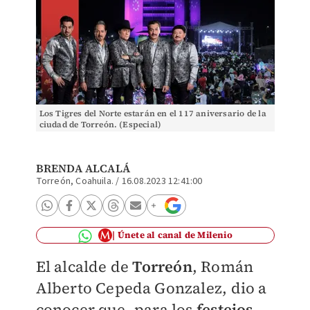
Los Tigres del Norte estarán en el 117 aniversario de la
ciudad de Torreón. (Especial)
BRENDA ALCALÁ
Torreón, Coahuila.
/
16.08.2023 12:41:00
Únete al canal de Milenio
El alcalde de
Torreón
, Román
Alberto Cepeda Gonzalez, dio a
conocer que, para los
festejos