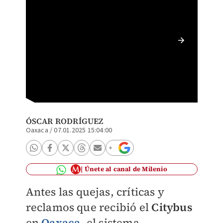
También
reorden
ÓSCAR RODRÍGUEZ
Oaxaca
/
07.01.2025 15:04:00
Únete al canal de Milenio
Antes las quejas, críticas y
reclamos que recibió el
Citybus
en
Oaxaca
, el sistema