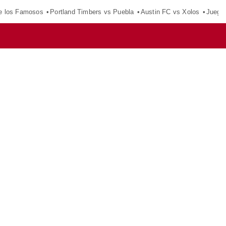
e los Famosos
Portland Timbers vs Puebla
Austin FC vs Xolos
Juego