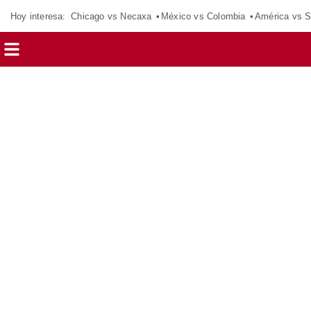
Hoy interesa:
Chicago vs Necaxa
México vs Colombia
América vs S