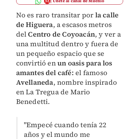
Únete al canal de Milenio
No es raro transitar por
la calle
de Higuera
, a escasos metros
del
Centro de Coyoacán
, y ver a
una multitud dentro y fuera de
un pequeño espacio que se
convirtió en
u
n oasis para los
amantes del café:
el famoso
Avellaneda
, nombre inspirado
en La Tregua de Mario
Benedetti.
"Empecé cuando tenía 22
años y el mundo me