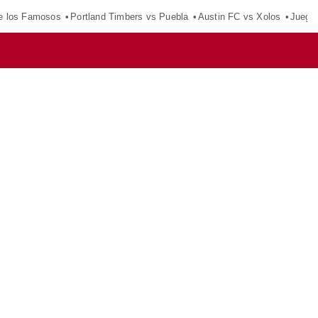
e los Famosos
Portland Timbers vs Puebla
Austin FC vs Xolos
Juego