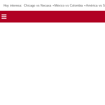
Hoy interesa:
Chicago vs Necaxa
México vs Colombia
América vs S