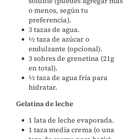
soluble (puedes agregar más
o menos, según tu
preferencia).
3 tazas de agua.
½ taza de azúcar o
endulzante (opcional).
3 sobres de grenetina (21g
en total).
½ taza de agua fría para
hidratar.
Gelatina de leche
1 lata de leche evaporada.
1 taza media crema (o una