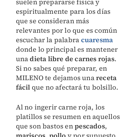
suelen prepararse física y
espiritualmente para los días
que se consideran más
relevantes por lo que es común
escuchar la palabra
cuaresma
donde lo principal es mantener
una
dieta libre de carnes rojas
.
Si no sabes qué preparar, en
MILENO
te dejamos una
receta
fácil
que no afectará tu bolsillo.
Al no ingerir carne roja, los
platillos se resumen en aquellos
que son bastos en
pescados
,
mariscos
,
pollo
y por supuesto