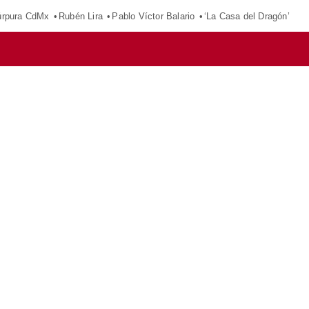
púrpura CdMx
Rubén Lira
Pablo Víctor Balario
‘La Casa del Dragón’