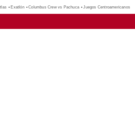
tlas
Exatlón
Columbus Crew vs Pachuca
Juegos Centroamericanos