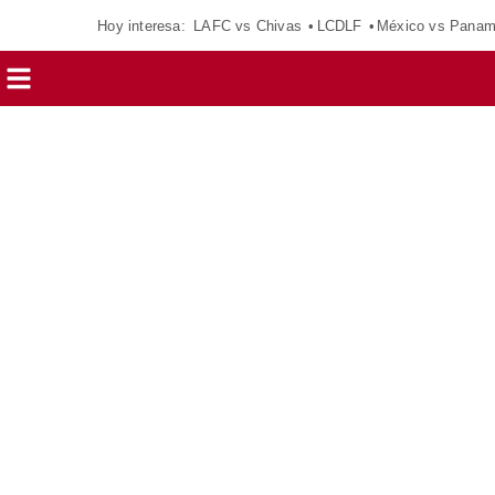
Hoy interesa:
LAFC vs Chivas
LCDLF
México vs Pana