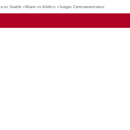
ca vs Seattle
Miami vs Atlético
Juegos Centroamericanos