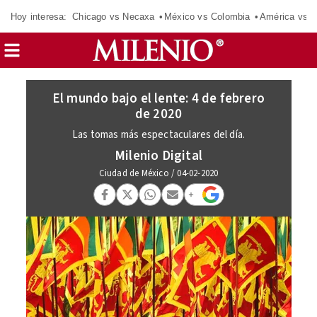
Hoy interesa:
Chicago vs Necaxa
México vs Colombia
América vs S
El mundo bajo el lente: 4 de febrero
de 2020
Las tomas más espectaculares del día.
Milenio Digital
Ciudad de México
/
04-02-2020