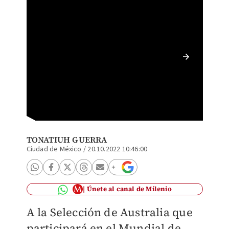
Ajdin H
TONATIUH GUERRA
Ciudad de México
/
20.10.2022 10:46:00
Únete al canal de Milenio
A la Selección de Australia que
participará en el Mundial de