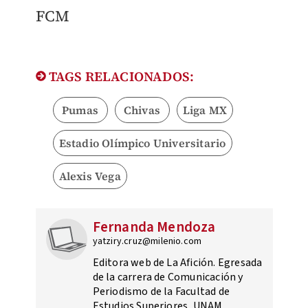
FCM
TAGS RELACIONADOS:
Pumas
Chivas
Liga MX
Estadio Olímpico Universitario
Alexis Vega
Fernanda Mendoza
yatziry.cruz@milenio.com
Editora web de La Afición. Egresada
de la carrera de Comunicación y
Periodismo de la Facultad de
Estudios Superiores, UNAM.