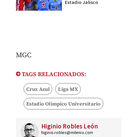
Estadio Jalisco
MGC
TAGS RELACIONADOS:
Cruz Azul
Liga MX
Estadio Olímpico Universitario
Higinio Robles León
higinio.robles@milenio.com