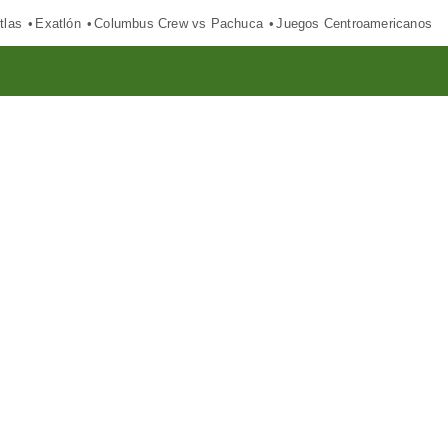
tlas
Exatlón
Columbus Crew vs Pachuca
Juegos Centroamericanos