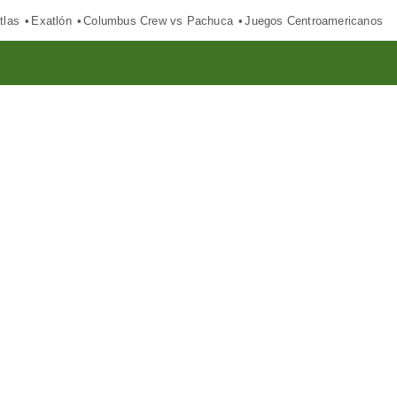
tlas
Exatlón
Columbus Crew vs Pachuca
Juegos Centroamericanos