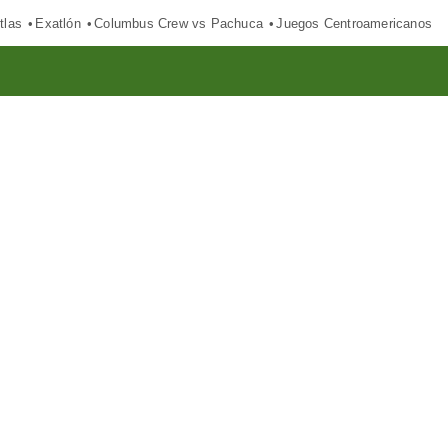
tlas
Exatlón
Columbus Crew vs Pachuca
Juegos Centroamericanos