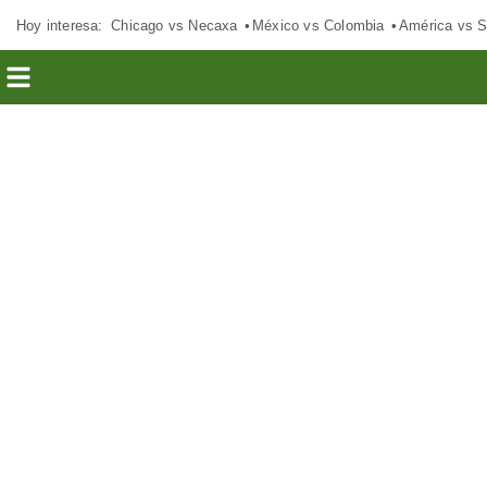
Hoy interesa:
Chicago vs Necaxa
México vs Colombia
América vs S