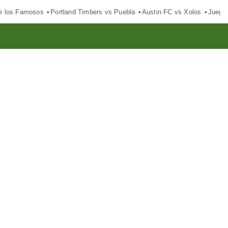
e los Famosos
Portland Timbers vs Puebla
Austin FC vs Xolos
Juego