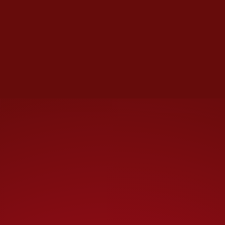
Atrapada en la Radio
; Beto
Reyes,
Jalisquito
; Germán
Morales,
El Joker
; y Carlos
Barrita,
El Diablo
.
Recientemente también
se unió
desde Hidalgo
, en México,
Brianna,
La Cocolito
, para la
conexión binacional.
Te recomendamos
Tráfico de drogas,
violencia doméstica y
corrupción: el historial
de los agentes
fronterizos de Trump