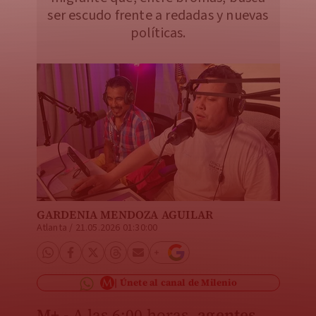
ser escudo frente a redadas y nuevas
políticas.
GARDENIA MENDOZA AGUILAR
Atlanta
/
21.05.2026 01:30:00
Únete al canal de Milenio
M+.-
A las 6:00 horas,
agentes