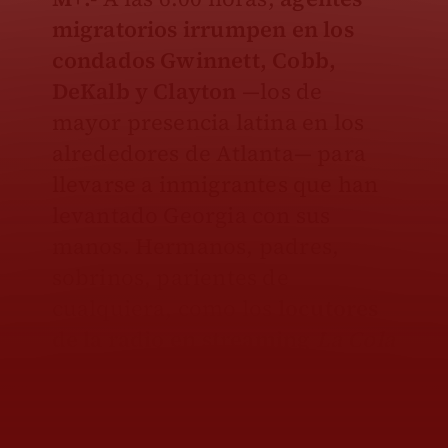
migratorios irrumpen en los
condados Gwinnett, Cobb,
DeKalb y Clayton
—los de
mayor presencia latina en los
alrededores de Atlanta— para
llevarse a inmigrantes que han
levantado Georgia con sus
manos. Hermanos, padres,
sobrinos, parientes de
cualquiera, como los
locutores
de la radio
en streaming
La Cola
Mocha
.
Muchas veces, cuentan a