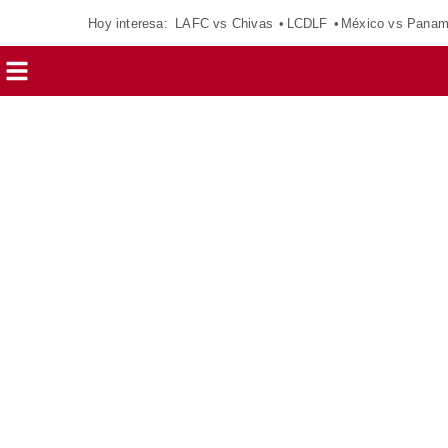
Hoy interesa:
LAFC vs Chivas
LCDLF
México vs Pana