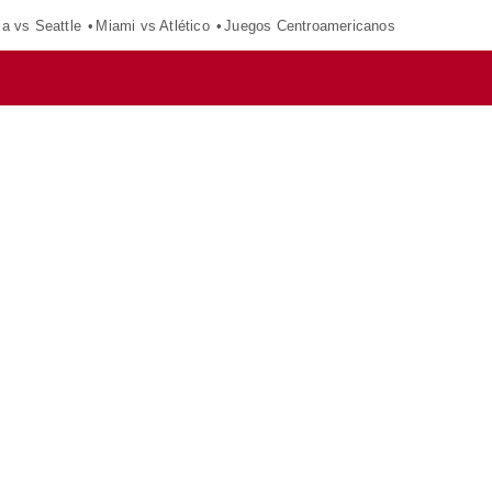
ca vs Seattle
Miami vs Atlético
Juegos Centroamericanos