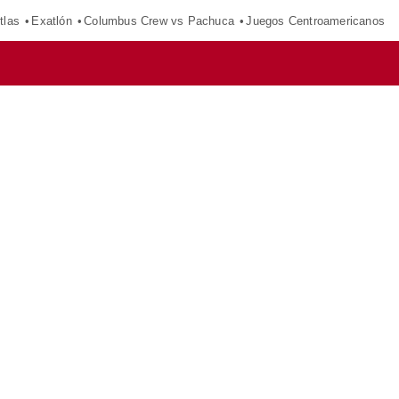
tlas
Exatlón
Columbus Crew vs Pachuca
Juegos Centroamericanos