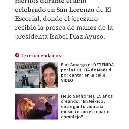
méritos durante el acto
celebrado en San Lorenzo
de El
Escorial, donde el jerezano
recibió la presea de manos de la
presidenta Isabel Díaz Ayuso.
Te recomendamos
Flor Amargo es DETENIDA
por la POLICÍA de Madrid
por cantar en la calle |
VIDEO
Hello Seahorse!, 19 años
creando: "En México,
entregar tu vida a la
música es un escenario
complejo"