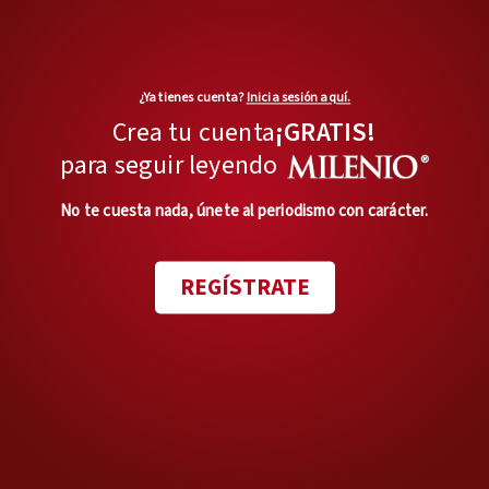
noventa, tan deseosos de
incorporarse a la
Unión
Europea
como un Estado
moderno, no quisieran mirar al
¿Ya tienes cuenta?
Inicia sesión aquí.
Crea tu cuenta
¡GRATIS!
pasado y afrontar la historia de
para seguir leyendo
Franco.
No te cuesta nada, únete al periodismo con carácter.
REGÍSTRATE
El general Francisco Franco, cuyo régimen
autoritario continúa generando debate 50 años