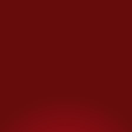
seguidores en
posiciones de
poder, especialmente en la
policía, el ejército y el sector
bancario.
Durante décadas, los
dirigentes democráticos
españoles se mostraron reacios
a abrir las fosas comunes de los
opositores a Franco que fueron
asesinados durante la guerra
civil y la dictadura.
Gustrán
, la
funcionaria del gobierno,
lamentó que los gobiernos
políticos de izquierda de las
décadas de los ochenta y