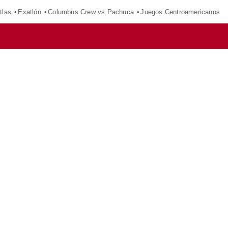
tlas
Exatlón
Columbus Crew vs Pachuca
Juegos Centroamericanos