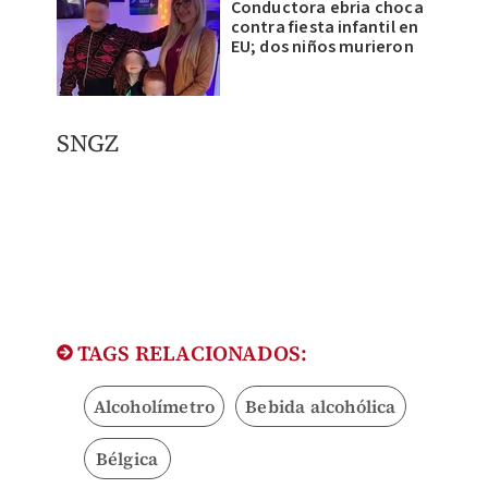
Conductora ebria choca
contra fiesta infantil en
EU; dos niños murieron
SNGZ
TAGS RELACIONADOS:
Alcoholímetro
Bebida alcohólica
Bélgica